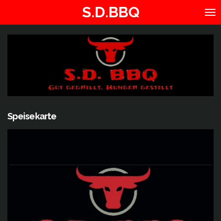
S.D.BBQ
Zum
Hauptinhalt
springen
Speisekarte